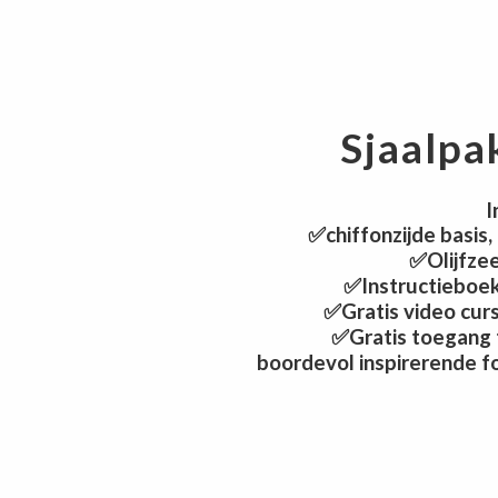
Sjaalpa
I
✅chiffonzijde basis,
✅Olijfze
✅Instructieboek
✅Gratis video cursu
✅Gratis toegang 
boordevol inspirerende fo