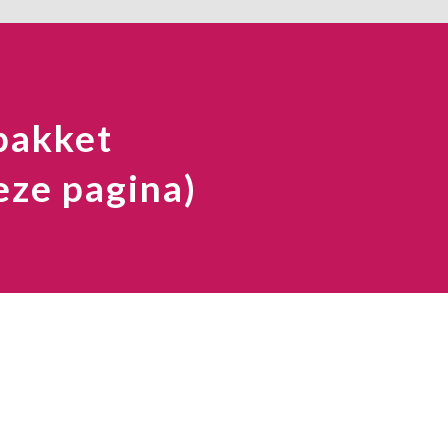
 pakket
eze pagina)