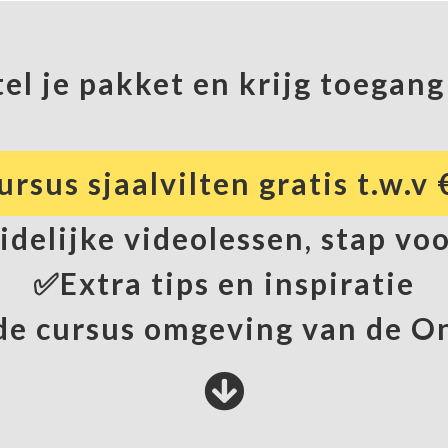
el je pakket en krijg toegang
rsus sjaalvilten gratis t.w.v
delijke videolessen, stap vo
✅Extra tips en inspiratie
e cursus omgeving van de On