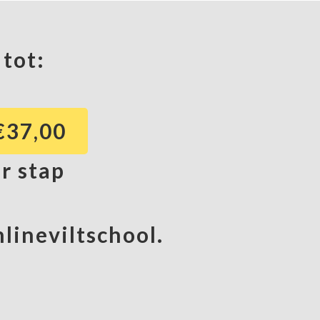
 tot:
 €37,00
or stap
lineviltschool.