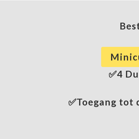
Best
Minicu
✅4 Dui
✅Toegang tot d