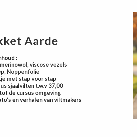
kket Aarde
nhoud :
 merinowol, viscose vezels
ep, Noppenfolie
je met stap voor stap
s sjaalvilten t.w.v 37,00
tot de cursus omgeving
to's en verhalen van viltmakers